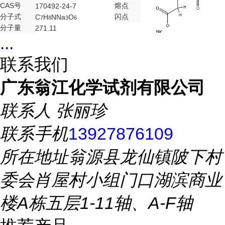
CAS号
熔点
170492-24-7
分子式
闪点
C
H
NNa
O
7
8
3
6
分子量
271.11
...
联系我们
广东翁江化学试剂有限公司
联系人
张丽珍
联系手机
13927876109
所在地址
翁源县龙仙镇陂下村
委会肖屋村小组门口湖滨商业
楼A栋五层1-11轴、A-F轴