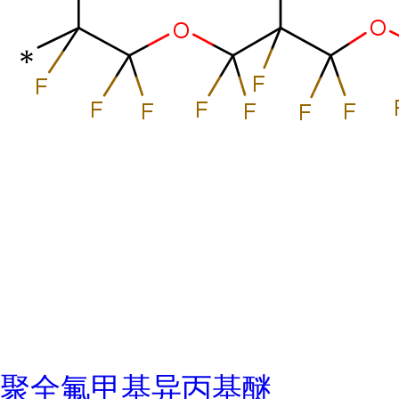
聚全氟甲基异丙基醚