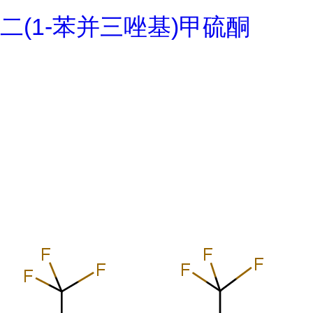
二(1-苯并三唑基)甲硫酮