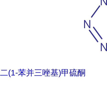
二(1-苯并三唑基)甲硫酮