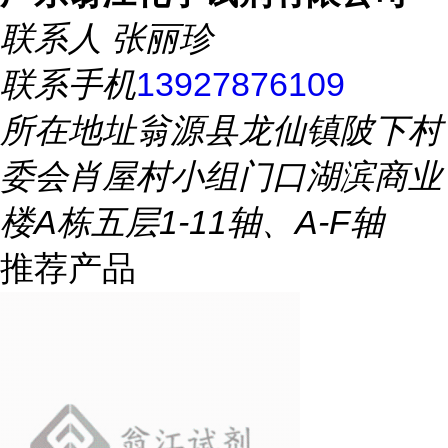
联系人
张丽珍
联系手机
13927876109
所在地址
翁源县龙仙镇陂下村
委会肖屋村小组门口湖滨商业
楼A栋五层1-11轴、A-F轴
推荐产品