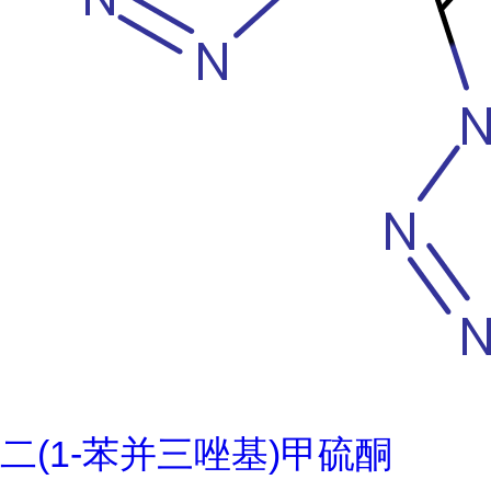
二(1-苯并三唑基)甲硫酮