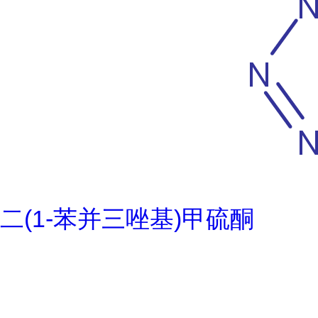
二(1-苯并三唑基)甲硫酮