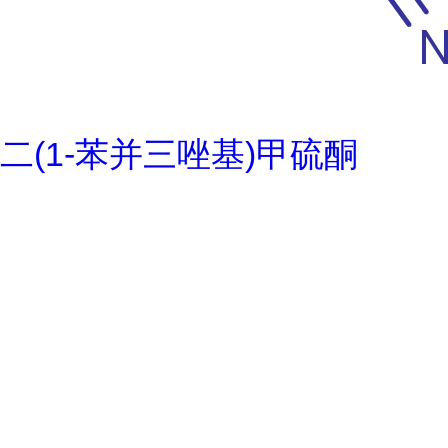
二(1-苯并三唑基)甲硫酮