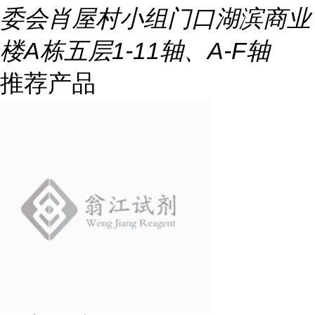
委会肖屋村小组门口湖滨商业
楼A栋五层1-11轴、A-F轴
推荐产品