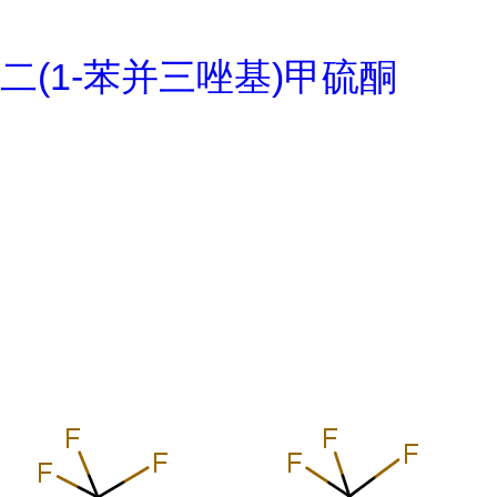
二(1-苯并三唑基)甲硫酮