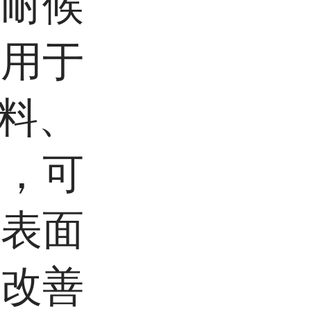
其耐候
可用于
材料、
中，可
、表面
能改善