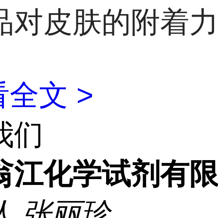
品对皮肤的附着
全文 >
我们
翁江化学试剂有
人
张丽珍