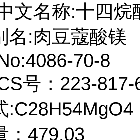
中文名称:十四烷
别名:肉豆蔻酸镁
No:4086-70-8
CS号：223-817-
:C28H54MgO4
：479.03