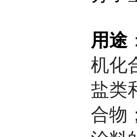
用途
机化
盐类
合物