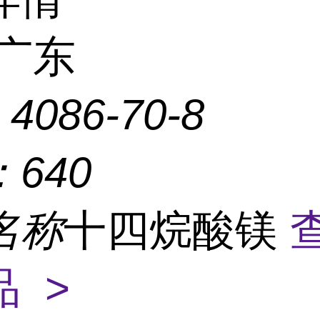
广东
：
4086-70-8
：
640
名称
十四烷酸镁
 >