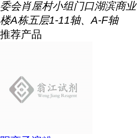
委会肖屋村小组门口湖滨商业
楼A栋五层1-11轴、A-F轴
推荐产品