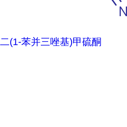
二(1-苯并三唑基)甲硫酮