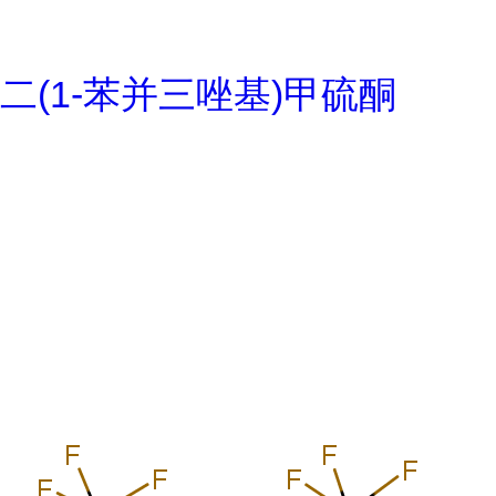
二(1-苯并三唑基)甲硫酮