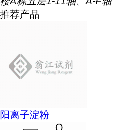
楼A栋五层1-11轴、A-F轴
推荐产品
阳离子淀粉