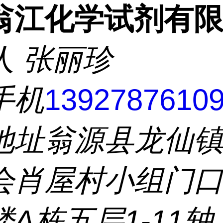
翁江化学试剂有
人
张丽珍
手机
1392787610
地址
翁源县龙仙
会肖屋村小组门
A栋五层1-11轴、