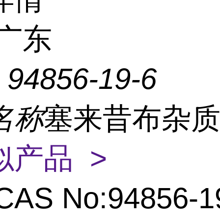
广东
：
94856-19-6
名称
塞来昔布杂质
似产品 >
CAS No:94856-1