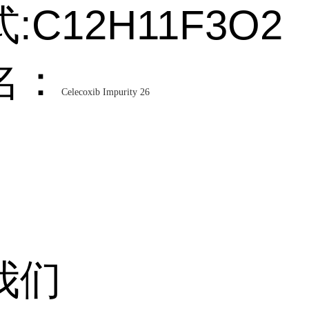
:C12H11F3O2
名：
Celecoxib Impurity 26
我们