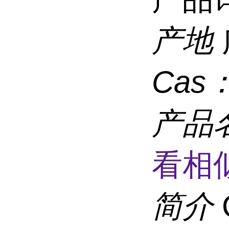
产地
Cas
产品
看相
简介