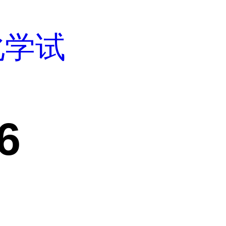
化学试
6