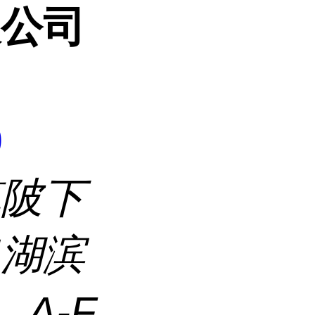
限公司
9
镇陂下
口湖滨
A-F