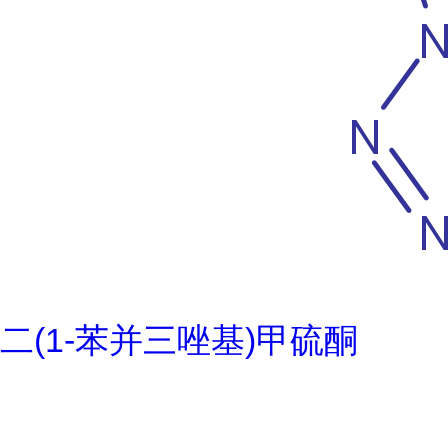
二(1-苯并三唑基)甲硫酮