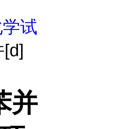
化学试
[d]
苯并