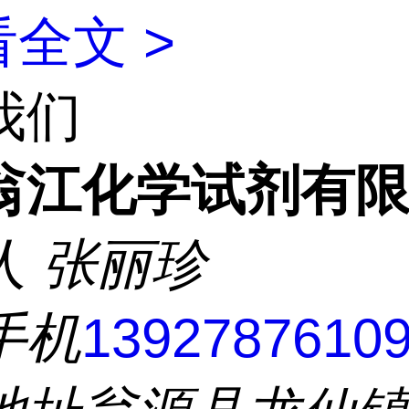
全文 >
我们
翁江化学试剂有
人
张丽珍
手机
1392787610