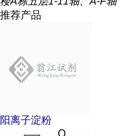
楼A栋五层1-11轴、A-F轴
推荐产品
阳离子淀粉