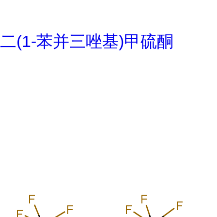
二(1-苯并三唑基)甲硫酮