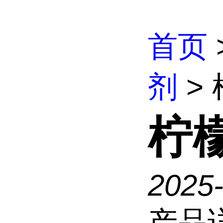
首页
剂
>
柠
2025
产品