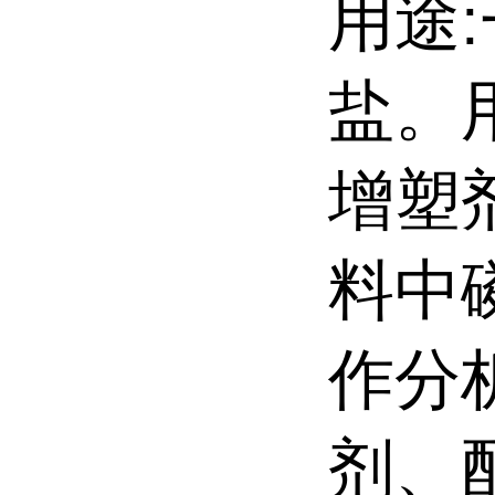
用途
盐。
增塑
料中
作分
剂、