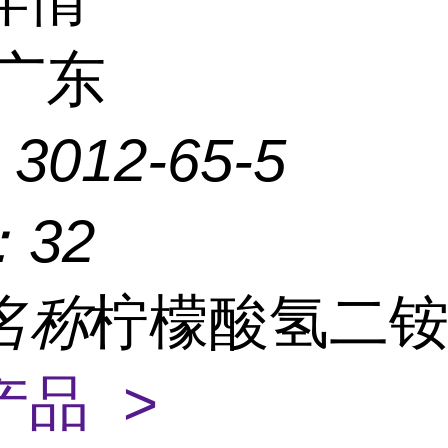
广东
：
3012-65-5
：
32
名称
柠檬酸氢二
产品 >