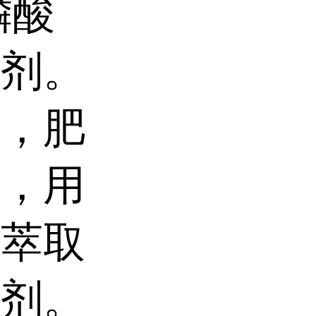
磷酸
锈剂。
剂，肥
三，用
合萃取
冲剂。