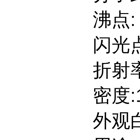
沸点:
闪光点:
折射率:
密度:1
外观