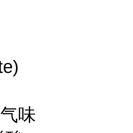
e)
氨气味