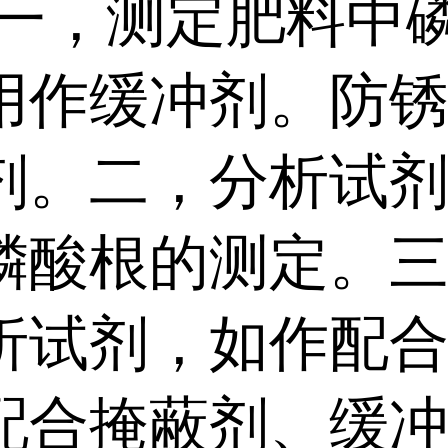
:一，测定肥料中
用作缓冲剂。防
剂。二，分析试
磷酸根的测定。
析试剂，如作配
配合掩蔽剂、缓