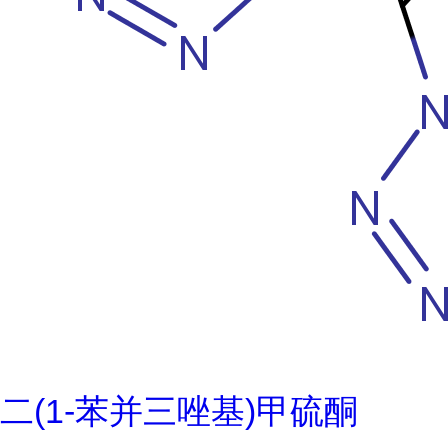
二(1-苯并三唑基)甲硫酮