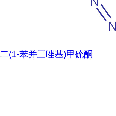
二(1-苯并三唑基)甲硫酮