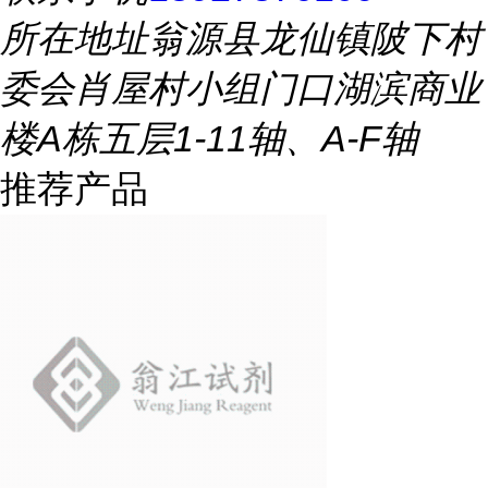
所在地址
翁源县龙仙镇陂下村
委会肖屋村小组门口湖滨商业
楼A栋五层1-11轴、A-F轴
推荐产品