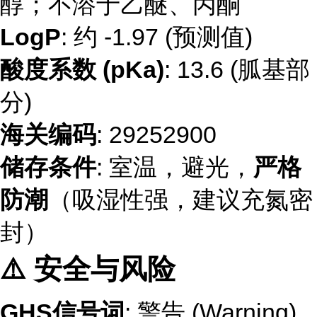
醇；不溶于乙醚、丙酮
LogP
: 约 -1.97 (预测值)
酸度系数 (pKa)
: 13.6 (胍基部
分)
海关编码
: 29252900
储存条件
: 室温，避光，
严格
防潮
（吸湿性强，建议充氮密
封）
⚠️ 安全与风险
GHS信号词
: 警告 (Warning)