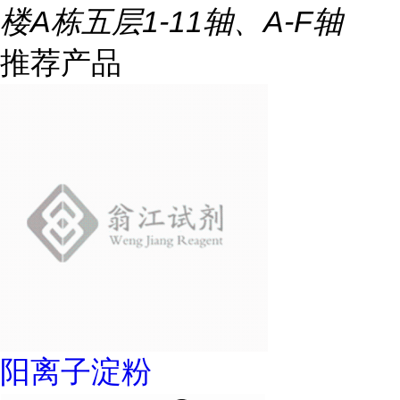
楼A栋五层1-11轴、A-F轴
推荐产品
阳离子淀粉