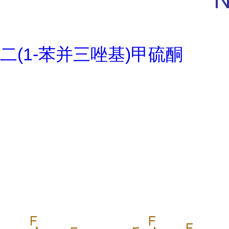
二(1-苯并三唑基)甲硫酮