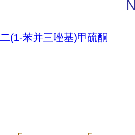
二(1-苯并三唑基)甲硫酮