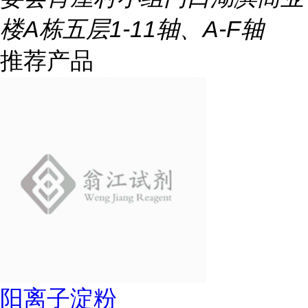
楼A栋五层1-11轴、A-F轴
推荐产品
阳离子淀粉