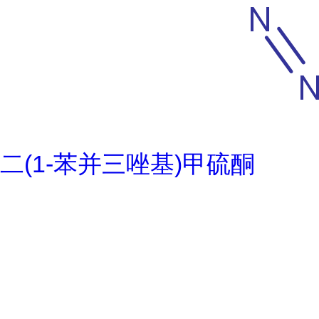
二(1-苯并三唑基)甲硫酮