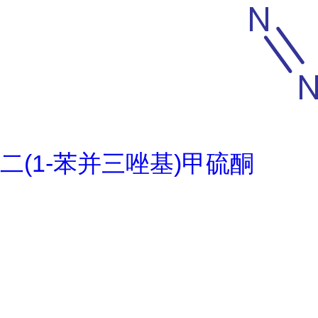
二(1-苯并三唑基)甲硫酮