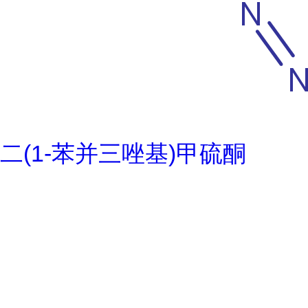
二(1-苯并三唑基)甲硫酮