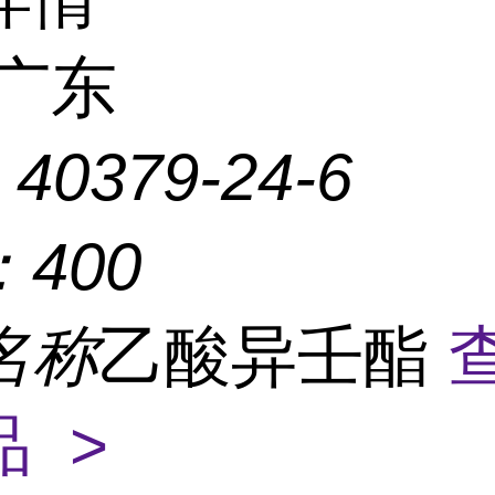
广东
：
40379-24-6
：
400
名称
乙酸异壬酯
 >