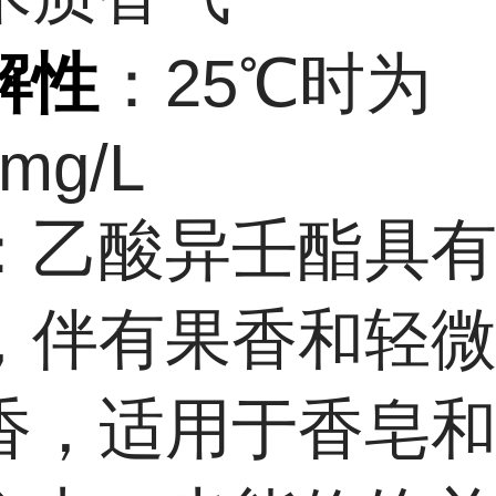
解性
：25℃时为
6mg/L
：乙酸异壬酯具
，伴有果香和轻
香，适用于香皂