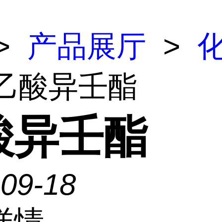
>
产品展厅
>
 乙酸异壬酯
酸异壬酯
-09-18
详情