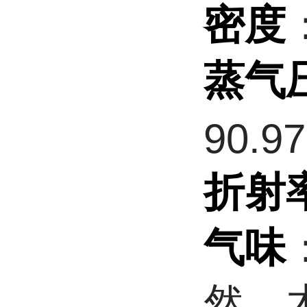
密度
蒸气
90.9
折射
气味
然、