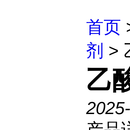
首页
剂
>
乙
2025
产品