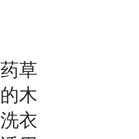
有药草
微的木
和洗衣