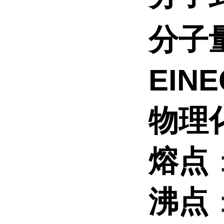
分子
EINE
物理
熔点
沸点