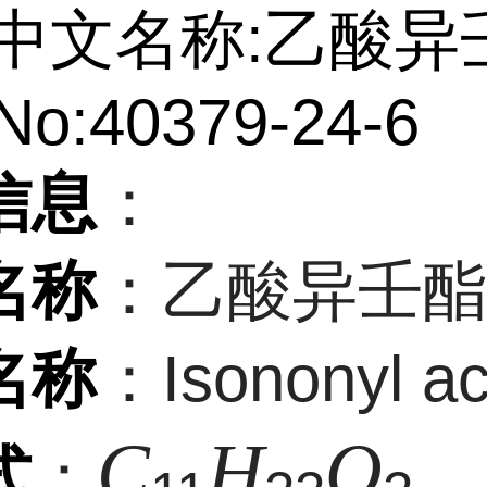
中文名称:乙酸异
No:40379-24-6
信息
：
名称
：乙酸异壬
名称
：Isononyl ac
C
H
O
式
：