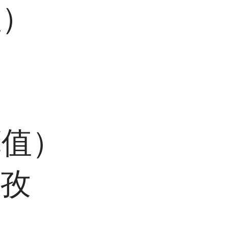
值）
算值）
、孜