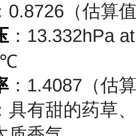
：0.8726（估算
压
：13.332hPa at
7℃
率
：1.4087（估
：具有甜的药草
木质香气