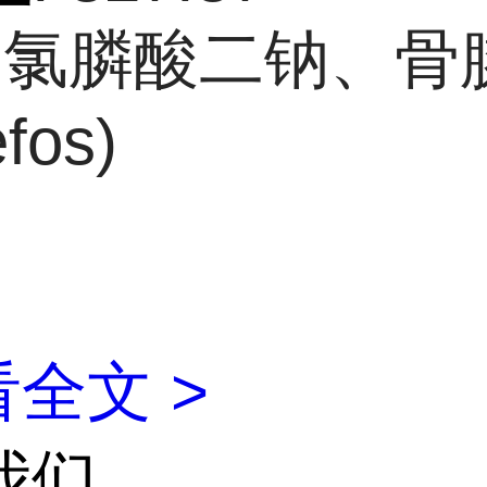
: 氯膦酸二钠、骨
fos)
全文 >
我们