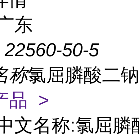
广东
：
22560-50-5
名称
氯屈膦酸二
产品 >
中文名称:氯屈膦