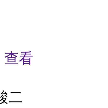
钠
查看
酸二