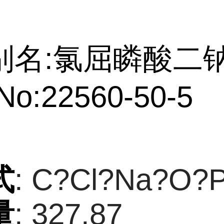
别名:氯屈瞵酸二
No:22560-50-5
式
: C?Cl?Na?O?
量
: 327.87