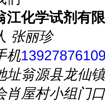
翁江化学试剂有
人
张丽珍
手机
1392787610
地址
翁源县龙仙
会肖屋村小组门