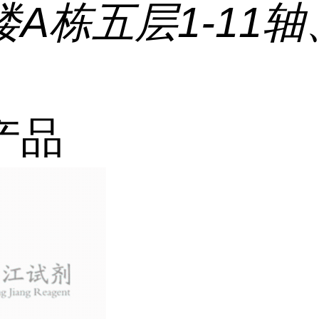
A栋五层1-11轴、
产品