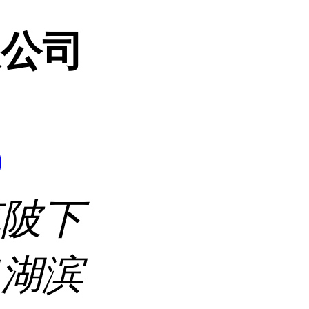
限公司
9
镇陂下
口湖滨