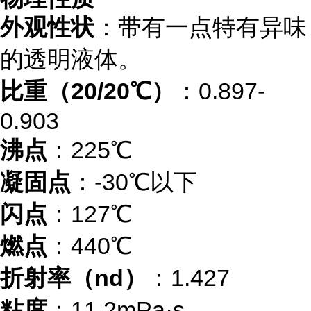
外观性状
：带有一点特有异味
的透明液体。
比重（20/20℃）
：0.897-
0.903
沸点
：225℃
凝固点
：-30℃以下
闪点
：127℃
燃点
：440℃
折射率（nd）
：1.427
粘度
：11.2mPa·s