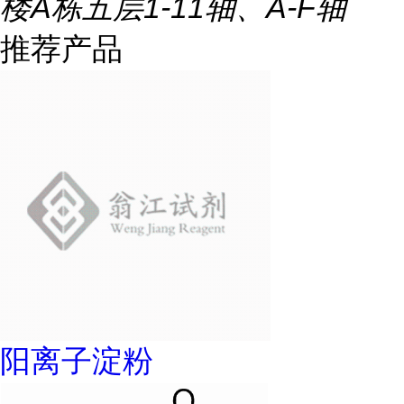
楼A栋五层1-11轴、A-F轴
推荐产品
阳离子淀粉