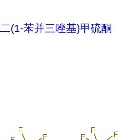
二(1-苯并三唑基)甲硫酮