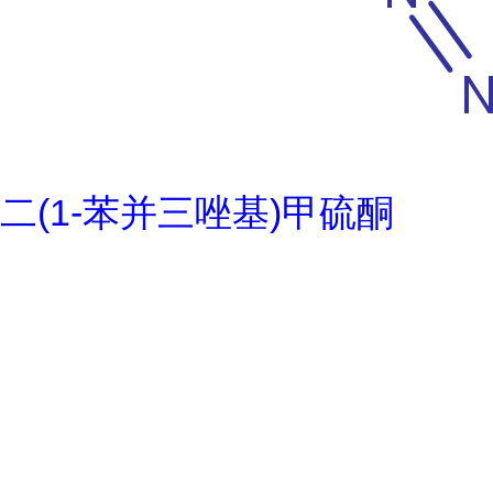
二(1-苯并三唑基)甲硫酮