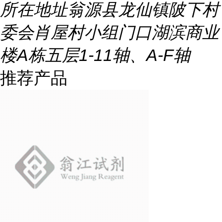
所在地址
翁源县龙仙镇陂下村
委会肖屋村小组门口湖滨商业
楼A栋五层1-11轴、A-F轴
推荐产品