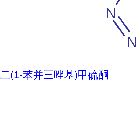
二(1-苯并三唑基)甲硫酮