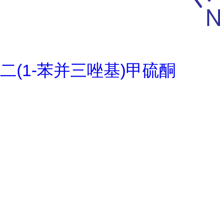
二(1-苯并三唑基)甲硫酮