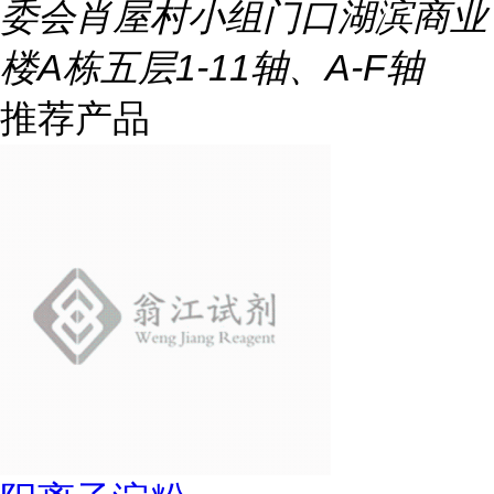
委会肖屋村小组门口湖滨商业
楼A栋五层1-11轴、A-F轴
推荐产品