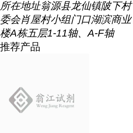
所在地址
翁源县龙仙镇陂下村
委会肖屋村小组门口湖滨商业
楼A栋五层1-11轴、A-F轴
推荐产品