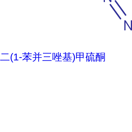
二(1-苯并三唑基)甲硫酮