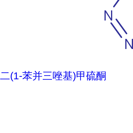
二(1-苯并三唑基)甲硫酮