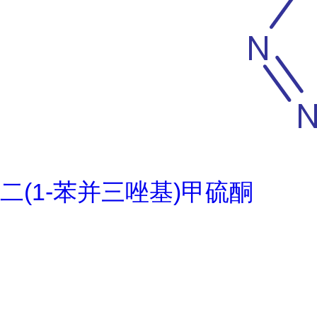
二(1-苯并三唑基)甲硫酮