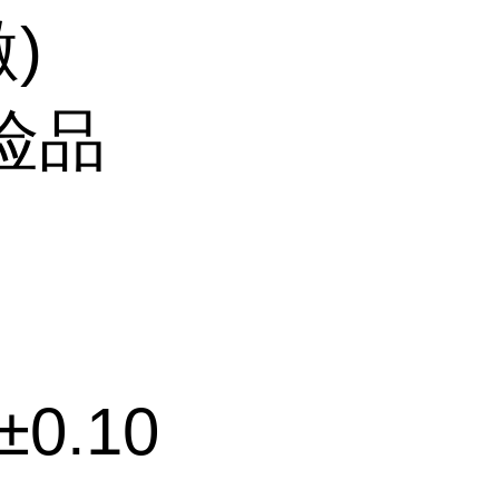
)
险品
9±0.10