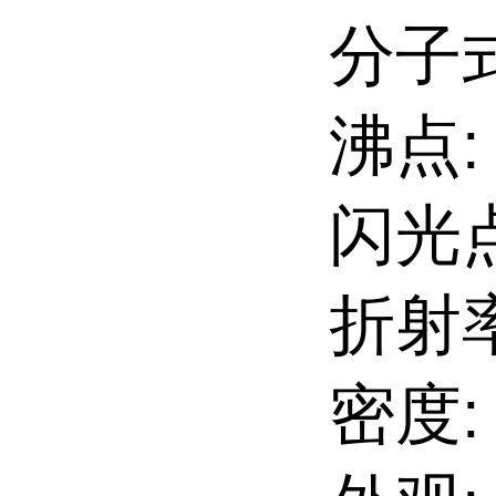
分子式
沸点: 
闪光点:
折射率:
密度: 0