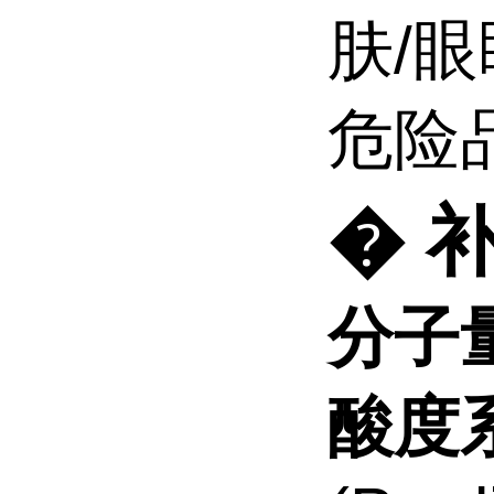
肤/
危险
� 
分子
酸度系