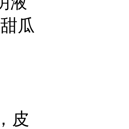
明液
、甜瓜
害，皮