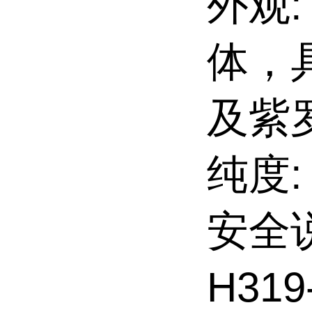
外观
体，
及紫
纯度: 
安全说明
H31