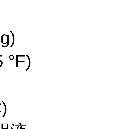
g)
 °F)
)