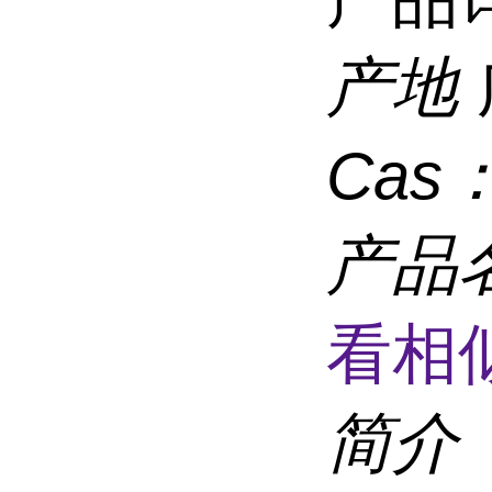
产地
Cas
产品
看相
简介