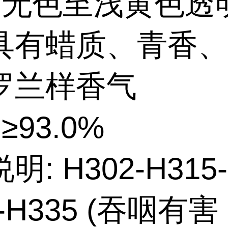
: 无色至浅黄色透
具有蜡质、青香
罗兰样香气
≥93.0%
: H302-H315-
9-H335 (吞咽有