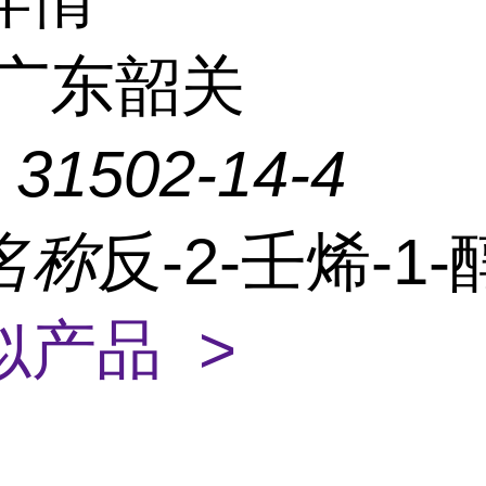
广东韶关
：
31502-14-4
名称
反-2-壬烯-1
似产品 >