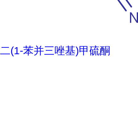
二(1-苯并三唑基)甲硫酮