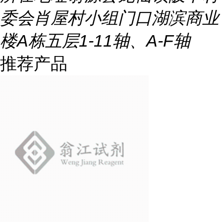
委会肖屋村小组门口湖滨商业
楼A栋五层1-11轴、A-F轴
推荐产品