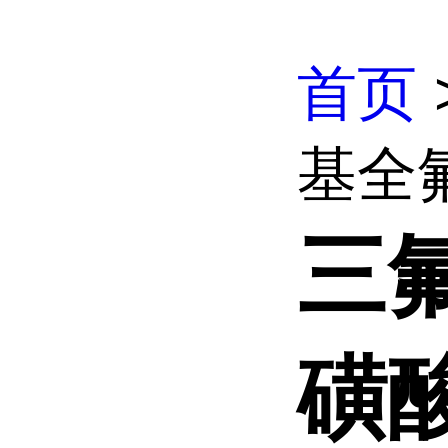
首页
基全
三
磺