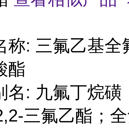
名称: 三氟乙基全
酸酯
别名: 九氟丁烷磺
,2,2-三氟乙酯；