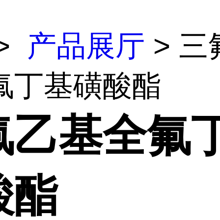
>
产品展厅
> 三
氟丁基磺酸酯
氟乙基全氟
酸酯