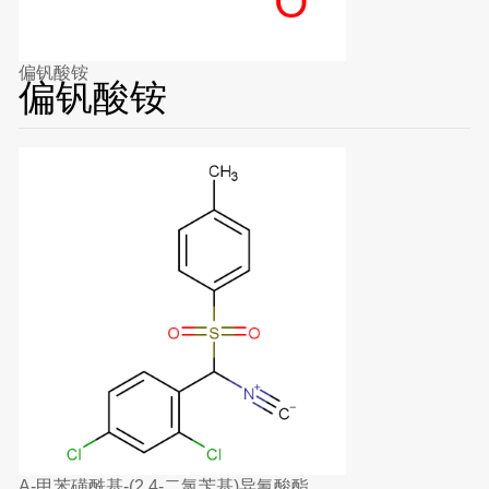
偏钒酸铵
偏钒酸铵
A-甲苯磺酰基-(2,4-二氯苄基)异氰酸酯