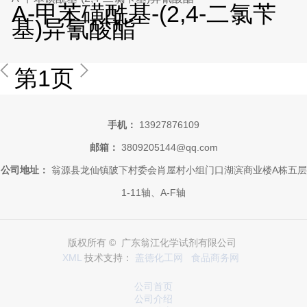
A-甲苯磺酰基-(2,4-二氯苄
基)异氰酸酯
第1页
手机：
13927876109
邮箱：
3809205144@qq.com
公司地址：
翁源县龙仙镇陂下村委会肖屋村小组门口湖滨商业楼A栋五层
1-11轴、A-F轴
版权所有 © 广东翁江化学试剂有限公司
XML
技术支持：
盖德化工网
食品商务网
公司首页
公司介绍