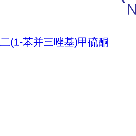
二(1-苯并三唑基)甲硫酮