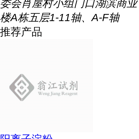
委会肖屋村小组门口湖滨商业
楼A栋五层1-11轴、A-F轴
推荐产品