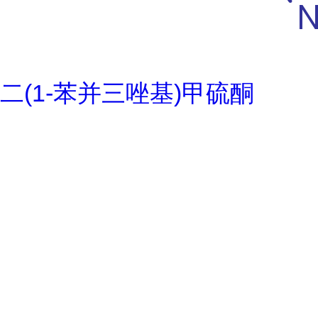
二(1-苯并三唑基)甲硫酮