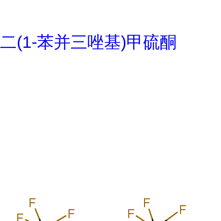
二(1-苯并三唑基)甲硫酮