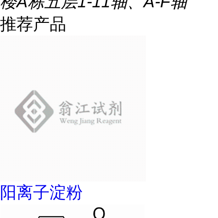
楼A栋五层1-11轴、A-F轴
推荐产品
阳离子淀粉