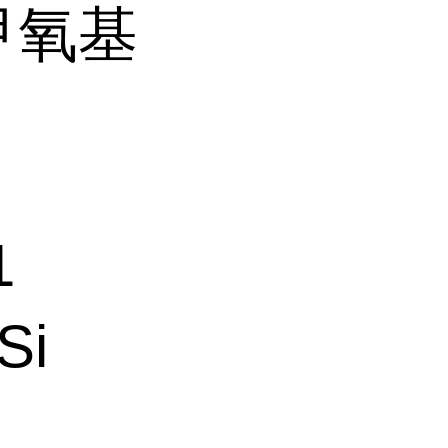
甲氧基
1
Si