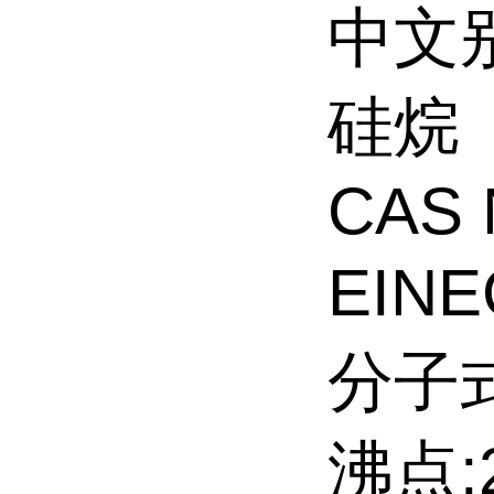
中文
硅烷
CAS 
EINE
分子式
沸点:2