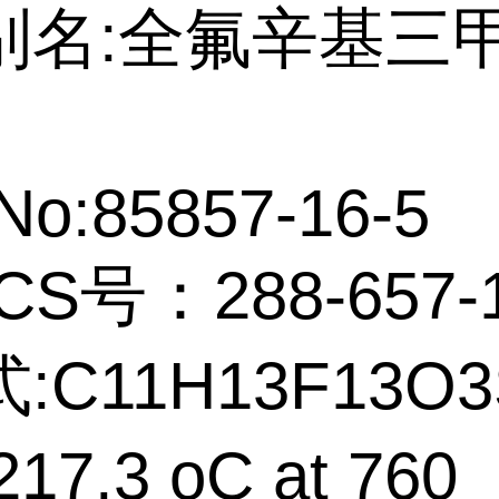
别名:全氟辛基三
No:85857-16-5
CS号：288-657-
:C11H13F13O3
17.3 oC at 760