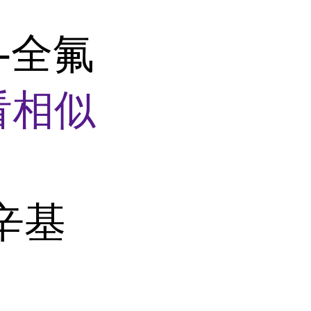
H-全氟
看相似
辛基