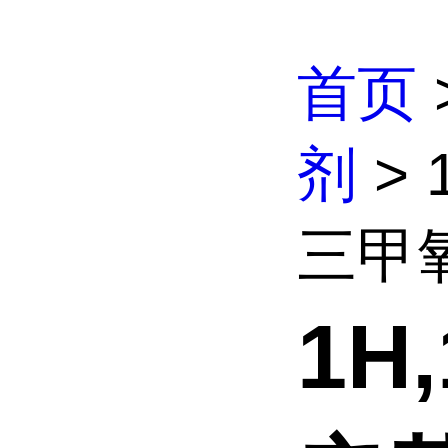
首页
剂
> 
三甲氧
1H