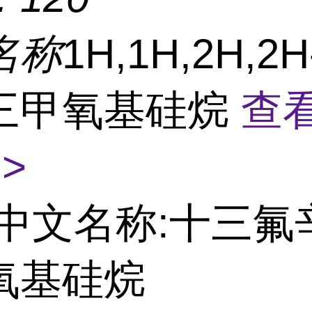
名称
1H,1H,2H,2
三甲氧基硅烷
查
>
中文名称:十三氟
氧基硅烷