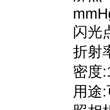
mmH
闪光点:
折射率
密度:1
用途