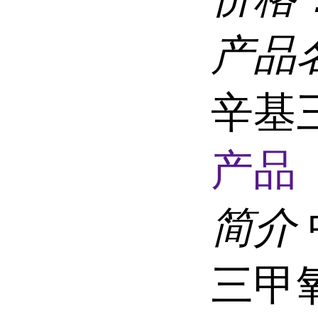
产品
辛基
产品 
简介
三甲