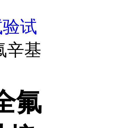
试验试
全氟辛基
-全氟