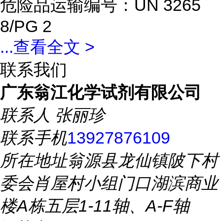
危险品运输编号：UN 3265
8/PG 2
...
查看全文 >
联系我们
广东翁江化学试剂有限公司
联系人
张丽珍
联系手机
13927876109
所在地址
翁源县龙仙镇陂下村
委会肖屋村小组门口湖滨商业
楼A栋五层1-11轴、A-F轴