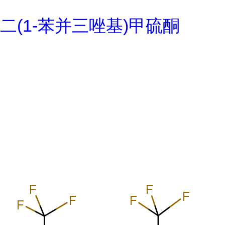
二(1-苯并三唑基)甲硫酮