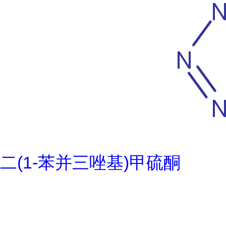
二(1-苯并三唑基)甲硫酮