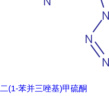
二(1-苯并三唑基)甲硫酮