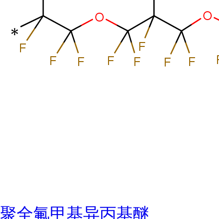
聚全氟甲基异丙基醚