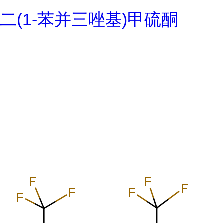
二(1-苯并三唑基)甲硫酮