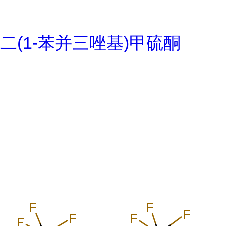
二(1-苯并三唑基)甲硫酮