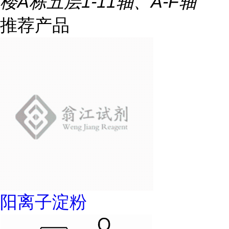
楼A栋五层1-11轴、A-F轴
推荐产品
阳离子淀粉