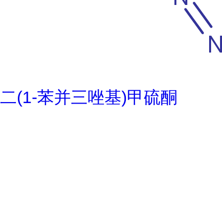
二(1-苯并三唑基)甲硫酮