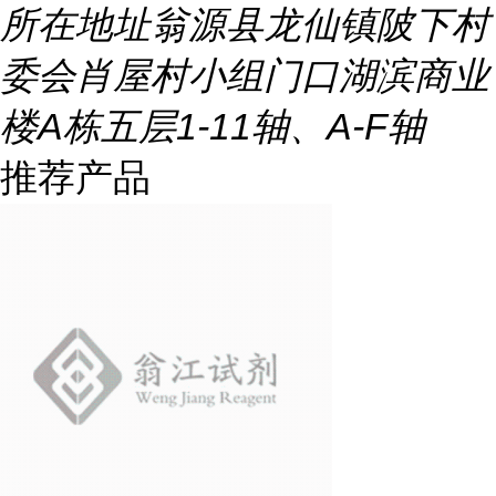
所在地址
翁源县龙仙镇陂下村
委会肖屋村小组门口湖滨商业
楼A栋五层1-11轴、A-F轴
推荐产品