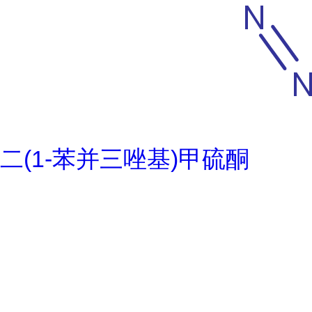
二(1-苯并三唑基)甲硫酮