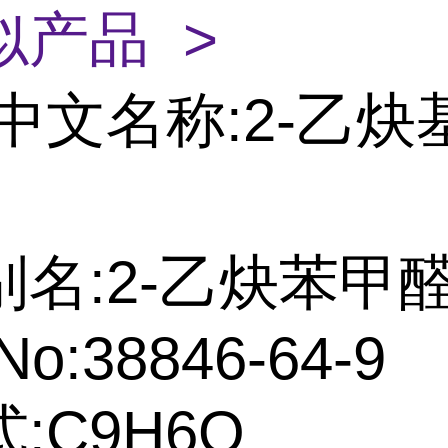
似产品 >
中文名称:2-乙炔
名:2-乙炔苯甲醛
No:38846-64-9
:C9H6O