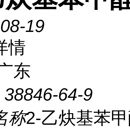
-08-19
详情
广东
：
38846-64-9
名称
2-乙炔基苯