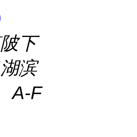
9
镇陂下
口湖滨
A-F