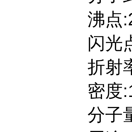
沸点:2
闪光点
折射率
密度:1
分子量