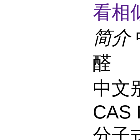
看相
简介
醛
中文别
CAS 
分子式