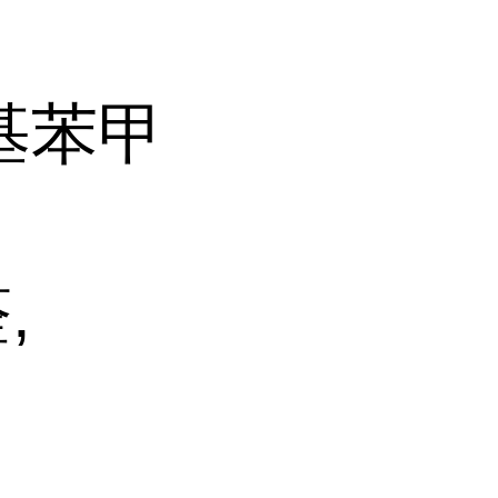
基苯甲
,