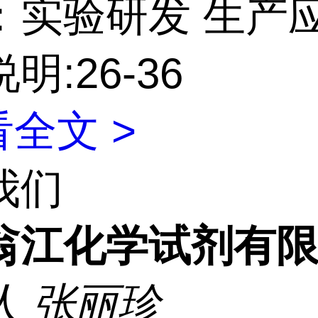
：实验研发 生产
明:26-36
全文 >
我们
翁江化学试剂有
人
张丽珍