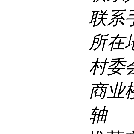
联系
所在
村委
商业楼
轴