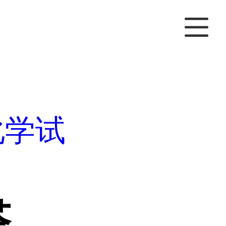
化学试
醛