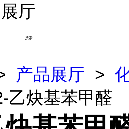
品展厅
搜索
>
产品展厅
>
 2-乙炔基苯甲醛
-乙炔基苯甲