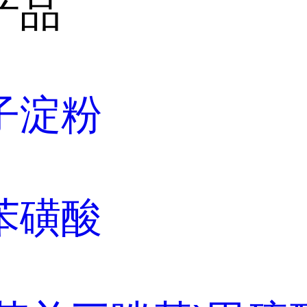
产品
子淀粉
苯磺酸