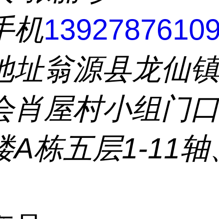
手机
1392787610
地址
翁源县龙仙
会肖屋村小组门
A栋五层1-11轴、