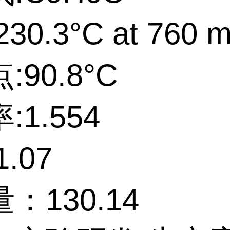
30.3°C at 760 
:90.8°C
:1.554
.07
：130.14