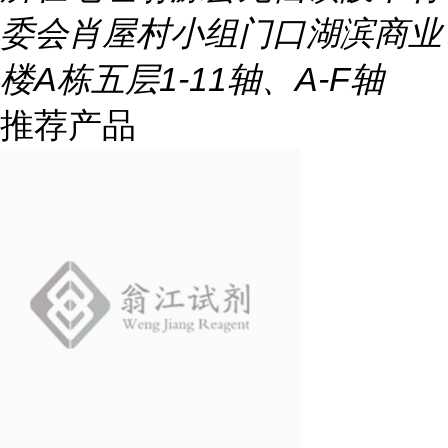
委会肖屋村小组门口湖滨商业
楼A栋五层1-11轴、A-F轴
推荐产品