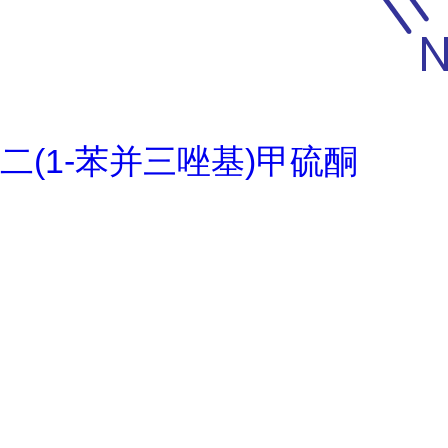
二(1-苯并三唑基)甲硫酮