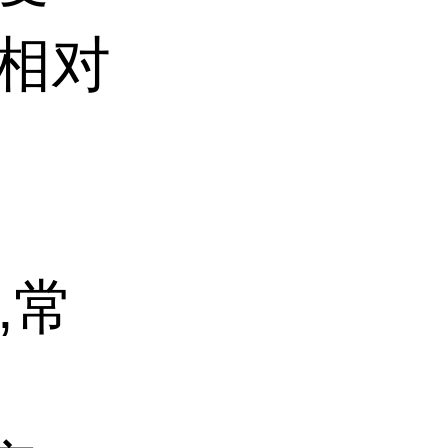
 相对
,常