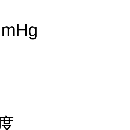
mmHg
密度