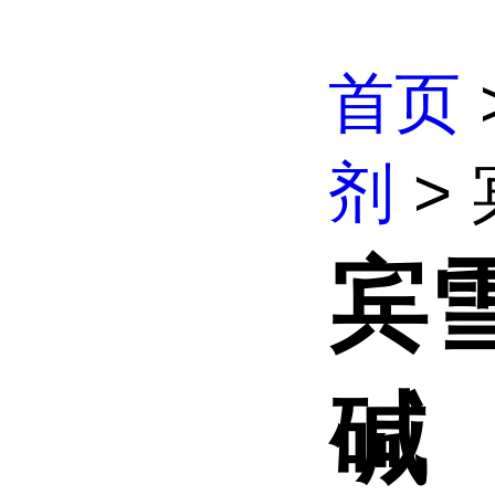
首页
剂
>
宾
碱