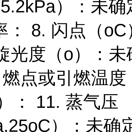
,5.2kPa）：未确定
： 8. 闪点（o
比旋光度（o）：
 自燃点或引燃温度
）： 11. 蒸气压
a,25oC）：未确定