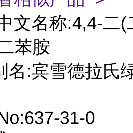
中文名称:4,4-二
)二苯胺
别名:宾雪德拉氏
No:637-31-0