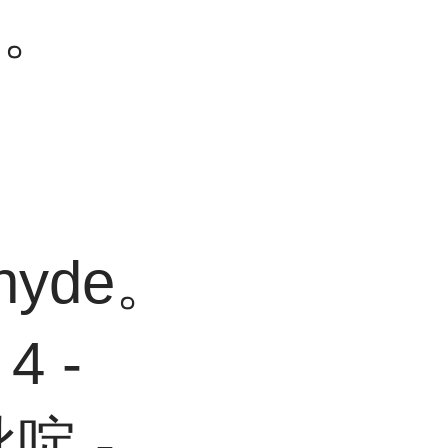
O
。
ehyde。
4 -
啶 -