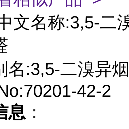
中文名称:3,5-二溴
醛
名:3,5-二溴异
No:70201-42-2
信息
：