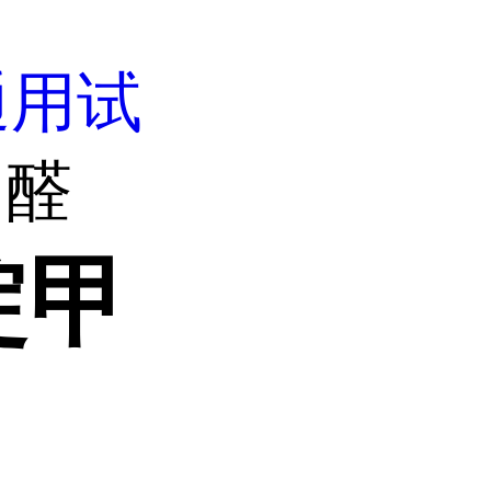
通用试
甲醛
啶甲