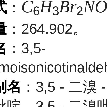
C
H
B
r
N
式
：
6
3
2
量
：264.902。
名
：3,5-
moisonicotinald
别名
：3,5 - 二溴 - 
啶、3,5 - 二溴吡