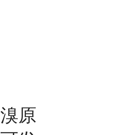
。
和溴原