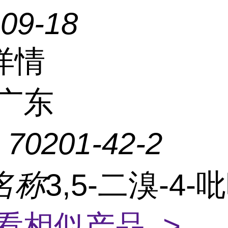
-09-18
详情
广东
：
70201-42-2
名称
3,5-二溴-4-
看相似产品 >