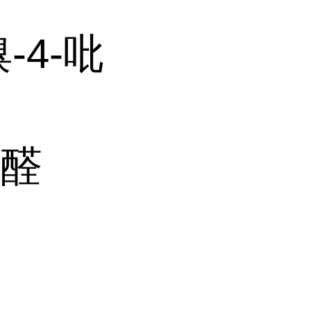
-4-吡
烟醛