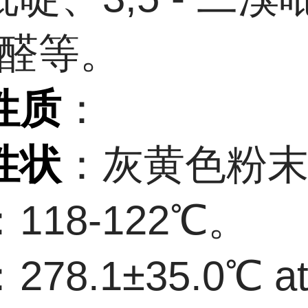
 甲醛等。
性质
：
性状
：灰黄色粉
：118-122℃。
：278.1±35.0℃ at