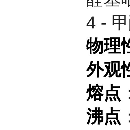
4 -
物理
外观
熔点
沸点