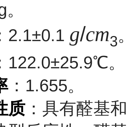
g。
/
g
c
m
：2.1±0.1
3
：122.0±25.9℃。
率
：1.655。
性质
：具有醛基