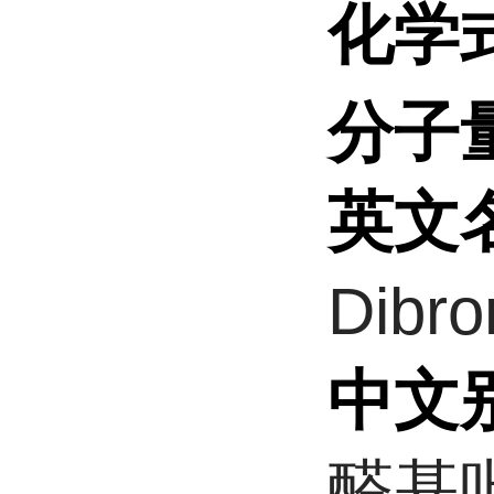
化学
分子
英文
Dibro
中文
醛基吡