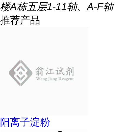
楼A栋五层1-11轴、A-F轴
推荐产品
阳离子淀粉