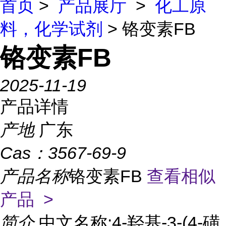
首页
>
产品展厅
>
化工原
料，化学试剂
> 铬变素FB
铬变素FB
2025-11-19
产品详情
产地
广东
Cas：
3567-69-9
产品名称
铬变素FB
查看相似
产品 >
简介
中文名称:4-羟基-3-(4-磺