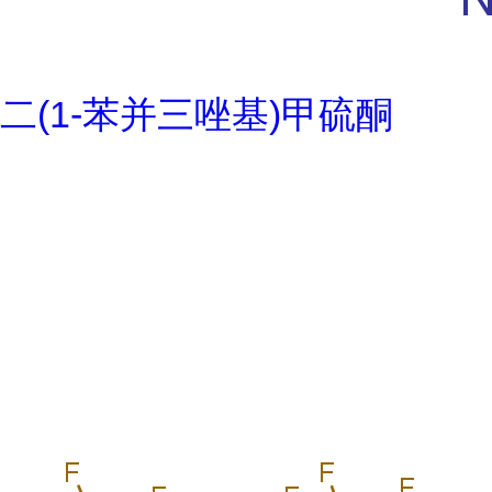
二(1-苯并三唑基)甲硫酮